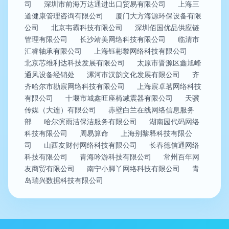
司
深圳市前海万达通进出口贸易有限公司
上海三
道健康管理咨询有限公司
厦门大方海源环保设备有限
公司
北京韦霸科技有限公司
深圳佰国优品供应链
管理有限公司
长沙靖美网络科技有限公司
临清市
汇睿轴承有限公司
上海钰彬黎网络科技有限公司
北京芯维利达科技发展有限公司
太原市晋源区鑫旭峰
通风设备经销处
漯河市汉韵文化发展有限公司
齐
齐哈尔市勘宸网络科技有限公司
上海宸卓茗网络科技
有限公司
十堰市城鑫旺座椅减震器有限公司
天骥
传媒（大连）有限公司
赤壁白兰在线网络信息服务
部
哈尔滨雨洁保洁服务有限公司
湖南园代码网络
科技有限公司
周易算命
上海别黎释科技有限公
司
山西友财付网络科技有限公司
长春德信通网络
科技有限公司
青海吟游科技有限公司
常州百年网
友商贸有限公司
南宁小脚丫网络科技有限公司
青
岛瑞兴数据科技有限公司