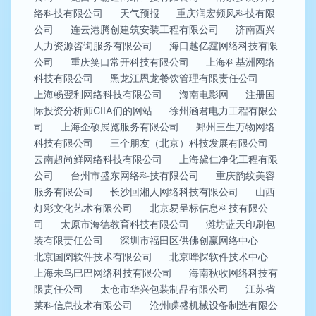
络科技有限公司
天气预报
重庆润宏频风科技有限
公司
连云港腾创建筑安装工程有限公司
济南西兴
人力资源咨询服务有限公司
海口越亿霆网络科技有限
公司
重庆笑口常开科技有限公司
上海科基洲网络
科技有限公司
黑龙江恩龙餐饮管理有限责任公司
上海畅翌利网络科技有限公司
海南电影网
注册国
际投资分析师CIIA们的网站
徐州涵君电力工程有限公
司
上海企硕展览服务有限公司
郑州三生万物网络
科技有限公司
三个朋友（北京）科技发展有限公司
云南超尚鲜网络科技有限公司
上海黛仁净化工程有限
公司
台州市盛东网络科技有限公司
重庆韵纹美容
服务有限公司
长沙回湘人网络科技有限公司
山西
灯彩文化艺术有限公司
北京易呈标信息科技有限公
司
太原市海德教育科技有限公司
潍坊蓝天印刷包
装有限责任公司
深圳市福田区供佛创赢网络中心
北京国阅软件技术有限公司
北京哗探软件技术中心
上海未鸟巴巴网络科技有限公司
海南秋收网络科技有
限责任公司
太仓市华兴包装制品有限公司
江苏省
莱科信息技术有限公司
沧州嵘盛机械设备制造有限公