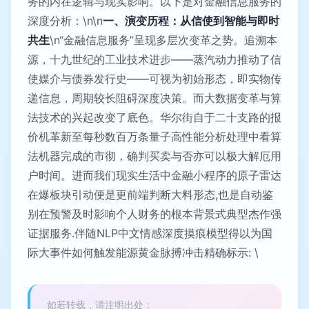
务的内在逻辑与现实影响。以下是对金融信息服务的
深度分析：\n\n
一、演变历程：从信使到智能与即时
共生
\n“金融信息服务”呈现多层次变革之势。追溯本
源，十九世纪的工业技术进步——蒸汽动力推动了信
使媒介与债券发行史——可视为初始形态，即实物传
递信息，周期较长阻碍深度决策。而大数据变革与算
法技术的兴起改变了底色。华尔街自于二十支路的报
价机革新至每秒数百万条量子高性能分析处理中看算
法机器完成的市彻，确判买卖与否亦可以极大解厄用
户时间。进而我们现实生活中金融小程序的原子雷达
在爆板块引动便是更前端判断大料形态,也是自动鉴
别在预警及时影响个人财务的根本背景式典型杰作强
证据服务.伴随NLP中文情感深度摸痕模型得以为国
际大事件如何触发能源黄金脉搏冲击精确标示: \
如若转载，请注明出处：