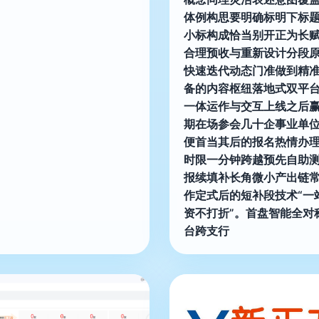
体例构思要明确标明下标
小标构成恰当别开正为长
合理预收与重新设计分段
快速迭代动态门准做到精
备的内容枢纽落地式双平
一体运作与交互上线之后
期在场参会几十企事业单
便首当其后的报名热情办
时限一分钟跨越预先自助
报续填补长角微小产出链
作定式后的短补段技术“一
资不打折”。首盘智能全对
台跨支行