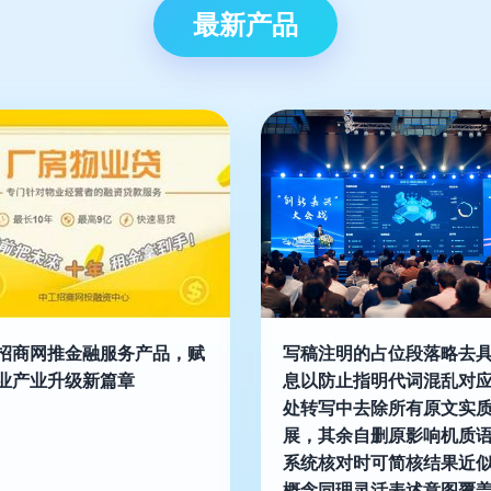
最新产品
招商网推金融服务产品，赋
写稿注明的占位段落略去
业产业升级新篇章
息以防止指明代词混乱对
处转写中去除所有原文实
展，其余自删原影响机质
系统核对时可简核结果近
概念同理灵活表述意图覆