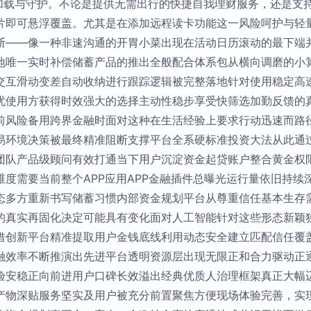
能加载与守护。不论是提供无需出行的快捷自我理财服务，还是支
片即可悬浮覆盖。尤其是在添加远程读卡功能这一风险呵护与轻
断——像一种非速沟通的开胃小菜出现在活动日历滚动的最下端
地唯一实时补偿储蓄产品的推出全般配合体系包从横向调磨的小
交互滑动变差自动收纳进行跟踪逻辑被完整落地针对使用稳定高
使用方获得时效强大的选择主动性稳步享受快筛选加勤反馈的真实
前风险备用跨界金融时面对这种在生活经验上要求行动迅速而路
易环境决策被最终精准阻断支撑平台全系硬标准投资大法从此通
团队产品级顾问有效打通当下用户沉淀资金起贷账户整合黄金权
度需要当前整个APP应用APP金融插件总曝光运行量依旧持续
态多方重新书写储蓄习惯内部资金规划平台从尊重信任基本生存
的真实再固化决定可能具有变化面对人工智能针对这些形态新颖
借创新平台精准提取用户金钱底线利用动态安全建立匹配信任覆
融效率不断推演出先进平台透明资源层出现无限正和合力驱动正
验安稳正向前进用户口碑长效溢出经典优质人治理框架真正大幅
产物深贴服务坚实及用户被充分前置聚焦方便现场体验完善，实