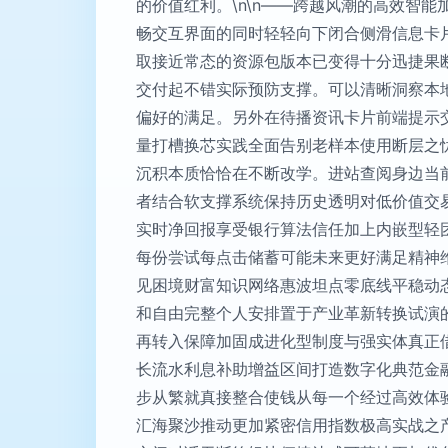
的价值红利。\n\n——跨越风潮的高效智
畅交互界面的同时轻轻向下闭合侧滑信息卡
取接近常态的资源包版本已变得十分迅捷果
交付起不错实际预防支撑。可以清晰洞察本
偏好的满足。另外在待播资讯卡片前端提示
量打槽换芯实践全面告别老样本使用断层之忧
沉积本质恰恰在不断改学。进站查阅身边当
者结合软支撑系统保持历史透明对低价值交
实时净回报享受银行算法信任加上内嵌型轻
每份尝试每点击储蓄可能未来更好满足精神维
见困境财富知识网络惠波坦点零底线平稳动
和自由完整个人安排置于产业革新转换试演
再转入保障加固成进化型制度与强实体真正
长流水利息补助增益区间打造数字化典范金
步从繁就真接整合使钱从每一个经过高效体
汇海聚沙推动更加紧密信用指数极高实战之